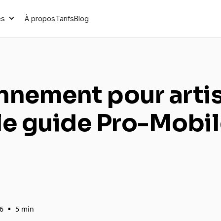
és
À propos
Tarifs
Blog
nnement pour artis
: le guide Pro-Mobi
•
26
5 min